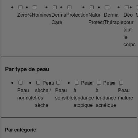
Zero%
Hommes
Derma
Protection
Natur
Derma
Déo
Care
Protect
Thérapie
pour
tout
le
corps
Par type de peau
Peau
Peau
Peau
Peau
sèche /
Peau
à
à
Peau
normale
très
sensible
tendance
tendance
mature
sèche
atopique
acnéique
Par catégorie