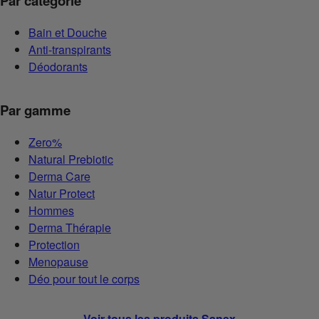
Par catégorie
Bain et Douche
Anti-transpirants
Déodorants
Par gamme
Zero%
Natural Prebiotic
Derma Care
Natur Protect
Hommes
Derma Thérapie
Protection
Menopause
Déo pour tout le corps
Voir tous les produits Sanex