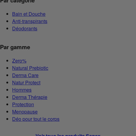
Par catégorie
Bain et Douche
Anti-transpirants
Déodorants
Par gamme
Zero%
Natural Prebiotic
Derma Care
Natur Protect
Hommes
Derma Thérapie
Protection
Menopause
Déo pour tout le corps
Voir tous les produits Sanex