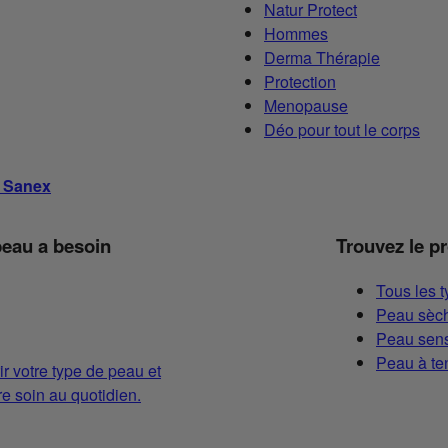
Natur Protect
Hommes
Derma Thérapie
Protection
Menopause
Déo pour tout le corps
s Sanex
peau a besoin
Trouvez le p
Tous les 
Peau sèch
Peau sens
Peau à te
ir votre type de peau et
 soin au quotidien.