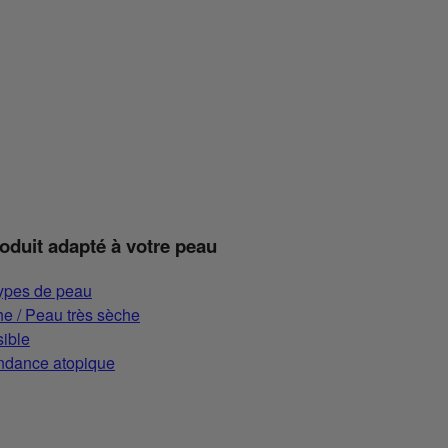
roduit adapté à votre peau
types de peau
e / Peau très sèche
ible
ndance atopique