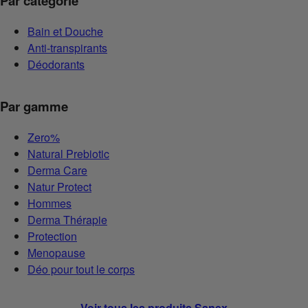
Par catégorie
Bain et Douche
Anti-transpirants
Déodorants
Par gamme
Zero%
Natural Prebiotic
Derma Care
Natur Protect
Hommes
Derma Thérapie
Protection
Menopause
Déo pour tout le corps
Voir tous les produits Sanex