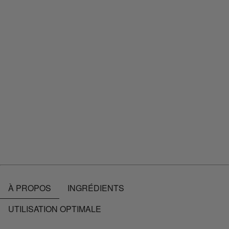
{
{benefit2}}
{
{benefit3}}
{
{benefit4}}
{
{benefit5}}
{
{benefit6}}
OÙ ACHETER
À PROPOS
INGRÉDIENTS
UTILISATION OPTIMALE