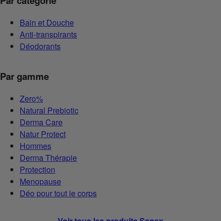
Par catégorie
Bain et Douche
Anti-transpirants
Déodorants
Par gamme
Zero%
Natural Prebiotic
Derma Care
Natur Protect
Hommes
Derma Thérapie
Protection
Menopause
Déo pour tout le corps
Voir tous les produits Sanex