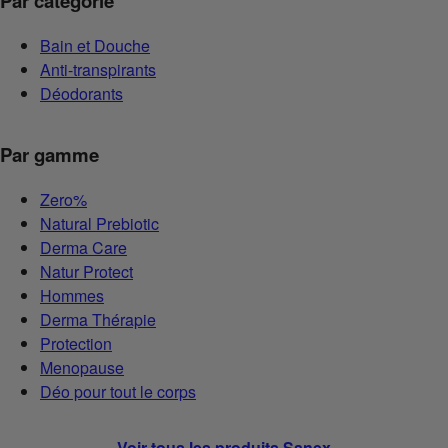
Par catégorie
Bain et Douche
Anti-transpirants
Déodorants
Par gamme
Zero%
Natural Prebiotic
Derma Care
Natur Protect
Hommes
Derma Thérapie
Protection
Menopause
Déo pour tout le corps
Voir tous les produits Sanex