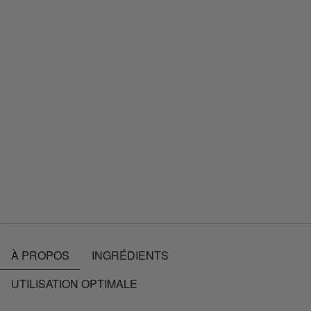
{
{benefit2}}
{
{benefit3}}
{
{benefit4}}
{
{benefit5}}
{
{benefit6}}
OÙ ACHETER
À PROPOS
INGRÉDIENTS
UTILISATION OPTIMALE