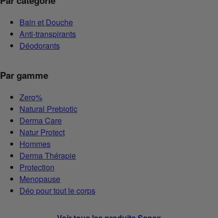
Par catégorie
Bain et Douche
Anti-transpirants
Déodorants
Par gamme
Zero%
Natural Prebiotic
Derma Care
Natur Protect
Hommes
Derma Thérapie
Protection
Menopause
Déo pour tout le corps
Voir tous les produits Sanex