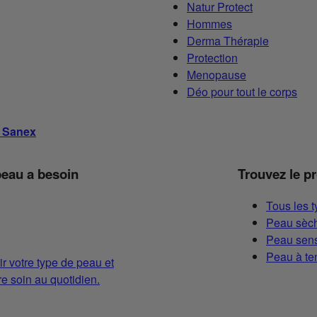
Natur Protect
Hommes
Derma Thérapie
Protection
Menopause
Déo pour tout le corps
s Sanex
peau a besoin
Trouvez le p
Tous les 
Peau sèch
Peau sens
Peau à te
ir votre type de peau et
 soin au quotidien.