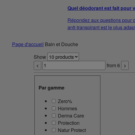
Quel déodorant est fait pour 
Répondez aux questions pour d
anti-transpirant est le plus adap
Page d'accueil
Bain et Douche
Show
<
from
6
>
Par gamme
Zero%
Hommes
Derma Care
Protection
Natur Protect