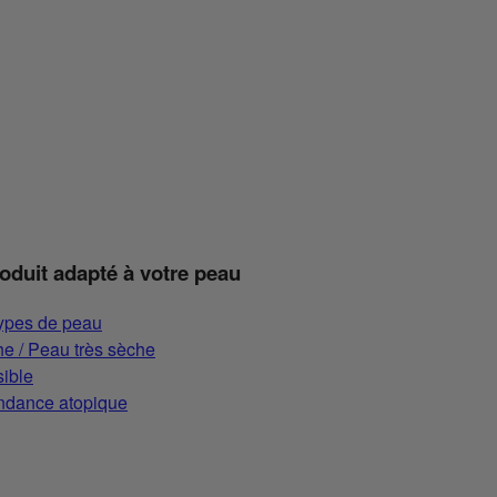
roduit adapté à votre peau
types de peau
e / Peau très sèche
ible
ndance atopique