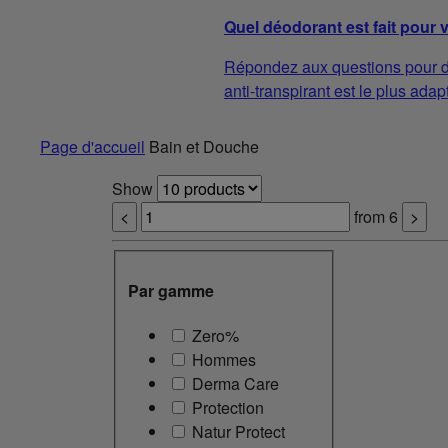
Quel déodorant est fait pour 
Répondez aux questions pour d
anti-transpirant est le plus adap
Page d'accueil
Bain et Douche
Show
<
from
6
>
Par gamme
Zero%
Hommes
Derma Care
Protection
Natur Protect