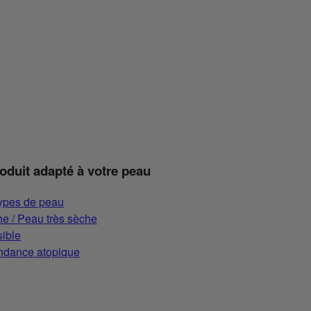
roduit adapté à votre peau
types de peau
e / Peau très sèche
ible
ndance atopique