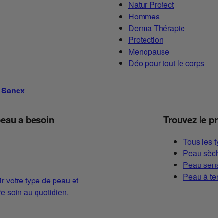
Natur Protect
Hommes
Derma Thérapie
Protection
Menopause
Déo pour tout le corps
s Sanex
peau a besoin
Trouvez le p
Tous les 
Peau sèch
Peau sens
Peau à te
ir votre type de peau et
 soin au quotidien.