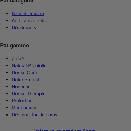
Par catégorie
Bain et Douche
Anti-transpirants
Déodorants
Par gamme
Zero%
Natural Prebiotic
Derma Care
Natur Protect
Hommes
Derma Thérapie
Protection
Menopause
Déo pour tout le corps
Voir tous les produits Sanex