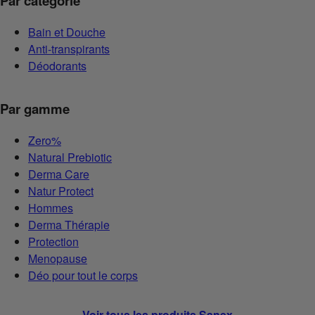
Par catégorie
Bain et Douche
Anti-transpirants
Déodorants
Par gamme
Zero%
Natural Prebiotic
Derma Care
Natur Protect
Hommes
Derma Thérapie
Protection
Menopause
Déo pour tout le corps
Voir tous les produits Sanex