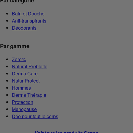
Par catégorie
Bain et Douche
Anti-transpirants
Déodorants
Par gamme
Zero%
Natural Prebiotic
Derma Care
Natur Protect
Hommes
Derma Thérapie
Protection
Menopause
Déo pour tout le corps
Voir tous les produits Sanex