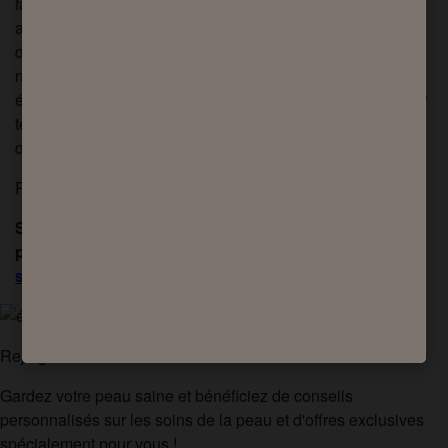
fait de savoir ce qui favorise la peau grasse peut vous
aider à garder votre peau en bonne santé. N’essayez pas
de la surcharger de produits, mais aidez-la plutôt à limiter
naturellement sa production de sébum. Vous devez
également faire particulièrement attention à votre peau par
temps chaud car la chaleur peut lui faire produire
davantage de sébum.
Pour en savoir plus sur la peau grasse,
cliquez ici
.
Si vous ne connaissez toujours pas votre type de
peau, répondez dès maintenant à notre
questionnaire
sur le type de peau
.
Rejoignez la communauté Sanex !
Gardez votre peau saine et bénéficiez de conseils
personnalisés sur les soins de la peau et d'offres exclusives
spécialement pour vous !