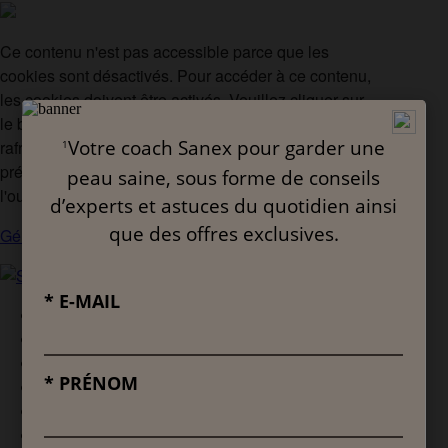
Ce contenu n'est pas accessible parce que les
cookies sont désactivés. Pour accéder à ce contenu,
les cookies doivent être activés. Veuillez cliquer sur
le bouton ci-dessous, activer les cookies, puis
rafraîchir la page. Vous pouvez gérer vos
préférences de cookies à tout moment en utilisant
l'outil de paramétrage des cookies.
Gérer les cookies
CONNAISSEZ-VOUS VOTRE PEAU ?
NOS PRODUITS
NOS CONSEILS
L'UNIVERS SANEX
DERMATOLOGUES
REJOIGNEZ LA COMMUNAUTÉ