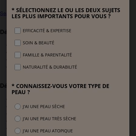
Search
Découvrez Sanex
Votre peau est puissante
Nos Engagements
Notre Mission
Notre Expertise
Découvrez nos produits
Zero%
Derma Care Déodorant
Derma Care Gel Douche
Hommes
Enfants
Derma Therapie