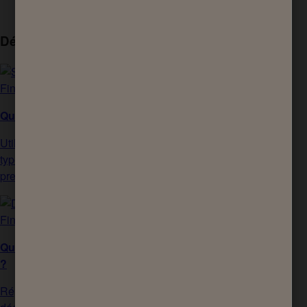
Découvrez ce dont votre peau a besoin
Quel est votre type de peau ?
Utilisez notre outil pour découvrir votre
type de peau et comprendre comment en
prendre soin au quotidien.
Quel déodorant est fait pour vous
?
Répondez aux questions pour