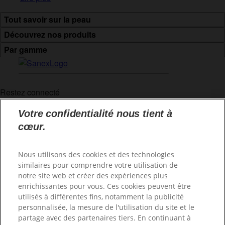
Tout savoir sur la peau
Découvrez nos produits
Par gamme
Restez connecté
Votre confidentialité nous tient à
cœur.
Conditions d'utilisation
Nous utilisons des cookies et des technologies
Mentions légales
similaires pour comprendre votre utilisation de
notre site web et créer des expériences plus
Gérer les cookies
enrichissantes pour vous. Ces cookies peuvent être
utilisés à différentes fins, notamment la publicité
Politique de protection de la vie privée
personnalisée, la mesure de l'utilisation du site et le
partage avec des partenaires tiers. En continuant à
Fiche produit relative aux qualités ou caractéristiques