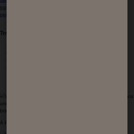
découvrir quel déodorant ou anti-
transpirant est le plus adapté à votre
peau.
Trouvez le produit adapté à votre peau
Tous les types de peau
Peau sèche / Peau très sèche
Peau sensible
Peau à tendance atopique
Page d'accueil
À PROPOS DE LA PEAU