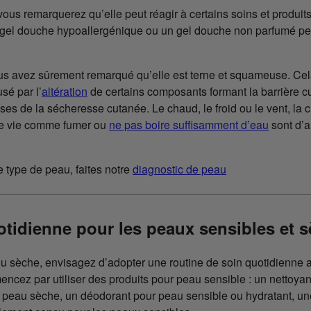
vous remarquerez qu’elle peut réagir à certains soins et produit
gel douche hypoallergénique ou un gel douche non parfumé peut 
us avez sûrement remarqué qu’elle est terne et squameuse. Ce
sé par l’
altération
de certains composants formant la barrière cu
uses de la sécheresse cutanée. Le chaud, le froid ou le vent, la c
 de vie comme fumer ou
ne pas boire suffisamment d’eau
sont d’a
 type de peau, faites notre
diagnostic de peau
otidienne pour les peaux sensibles et 
u sèche, envisagez d’adopter une routine de soin quotidienne axé
ncez par utiliser des produits pour peau sensible : un nettoyan
 peau sèche, un déodorant pour peau sensible ou hydratant, u