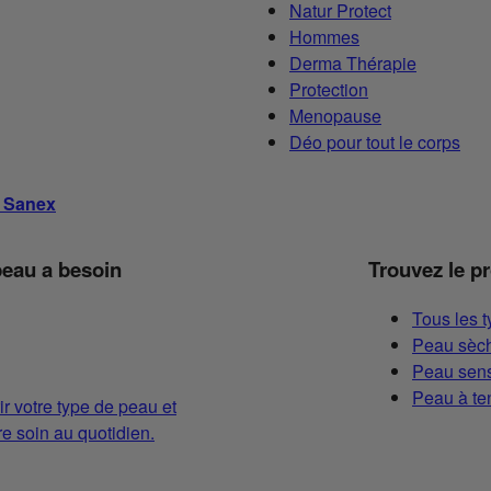
Natur Protect
Hommes
Derma Thérapie
Protection
Menopause
Déo pour tout le corps
s Sanex
peau a besoin
Trouvez le p
Tous les 
Peau sèch
Peau sens
Peau à te
ir votre type de peau et
 soin au quotidien.