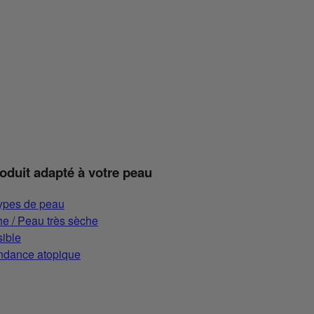
roduit adapté à votre peau
types de peau
e / Peau très sèche
ible
ndance atopique