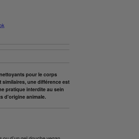
ettoyants pour le corps
 similaires, une différence est
ne pratique interdite au sein
ts d'origine animale.
rps ou d’un gel douche vegan