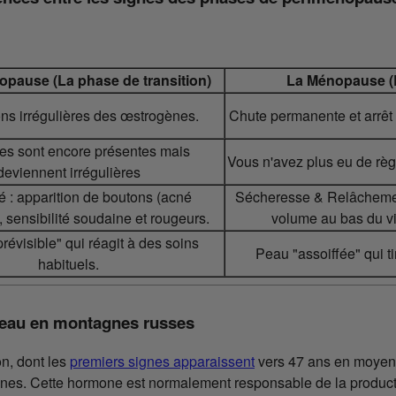
opause (La phase de transition)
La Ménopause (
ons irrégulières des œstrogènes.
Chute permanente et arrêt 
es sont encore présentes mais
Vous n'avez plus eu de règ
deviennent irrégulières
té : apparition de boutons (acné
Sécheresse & Relâchement 
 sensibilité soudaine et rougeurs.
volume au bas du vi
révisible" qui réagit à des soins
Peau "assoiffée" qui tira
habituels.
eau en montagnes russes
on, dont les
premiers signes apparaissent
vers 47 ans en moyenn
gènes. Cette hormone est normalement responsable de la product