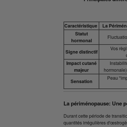
Caractéristique
La Périmén
Statut
Fluctuati
hormonal
Vos règl
Signe distinctif
Impact cutané
Instabili
majeur
hormonale),
Peau "imp
Sensation
La périménopause: Une p
Durant cette période de transiti
quantités irrégulières d'œstro