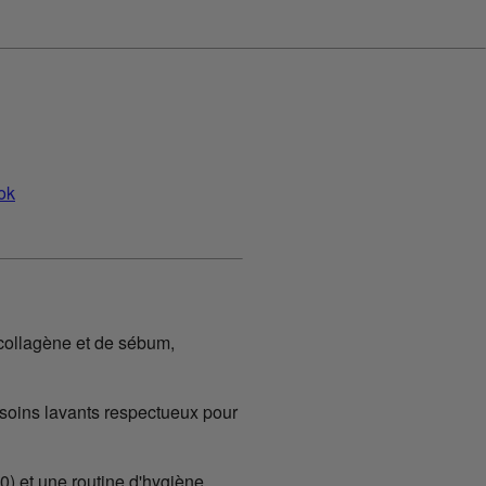
collagène et de sébum,
 soins lavants respectueux pour
50) et une routine d'hygiène