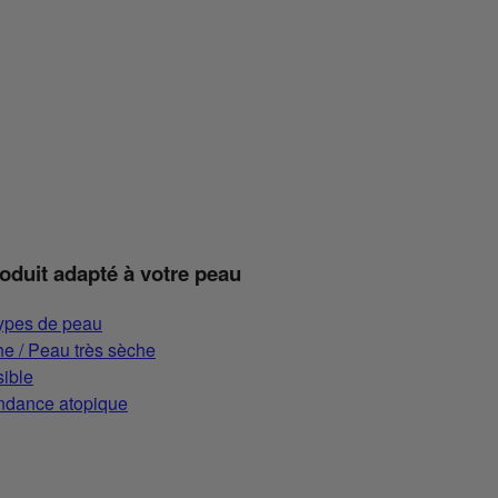
roduit adapté à votre peau
types de peau
e / Peau très sèche
ible
ndance atopique