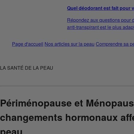
Quel déodorant est fait pour 
Répondez aux questions pour d
anti-transpirant est le plus adap
Page d'accueil
Nos articles sur la peau
Comprendre sa p
LA SANTÉ DE LA PEAU
Périménopause et Ménopause
changements hormonaux affe
peau