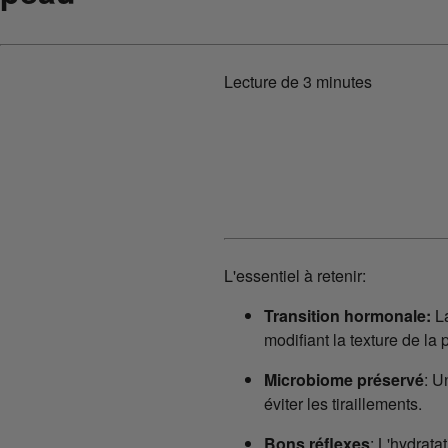
Lecture de
3 minutes
L'essentiel à retenir:
Transition hormonale:
La
modifiant la texture de la 
Microbiome préservé
: U
éviter les tiraillements.
Bons réflexes
: L'hydrata