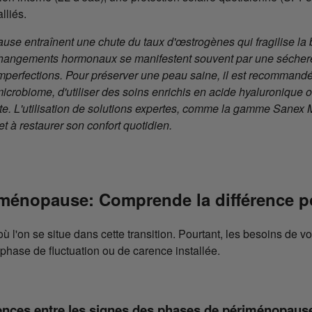
lliés.
e entraînent une chute du taux d'œstrogènes qui fragilise la ba
hangements hormonaux se manifestent souvent par une sécheres
d'imperfections. Pour préserver une peau saine, il est recommand
icrobiome, d'utiliser des soins enrichis en acide hyaluronique 
te. L'utilisation de solutions expertes, comme la gamme Sanex 
t à restaurer son confort quotidien.
ménopause: Comprende la différence p
r où l'on se situe dans cette transition. Pourtant, les besoins de 
hase de fluctuation ou de carence installée.
érences entre les signes des phases de périménopau