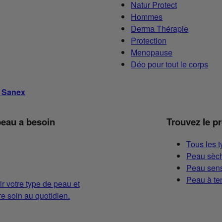
Natur Protect
Hommes
Derma Thérapie
Protection
Menopause
Déo pour tout le corps
s Sanex
peau a besoin
Trouvez le p
Tous les 
Peau sèch
Peau sens
Peau à te
ir votre type de peau et
 soin au quotidien.